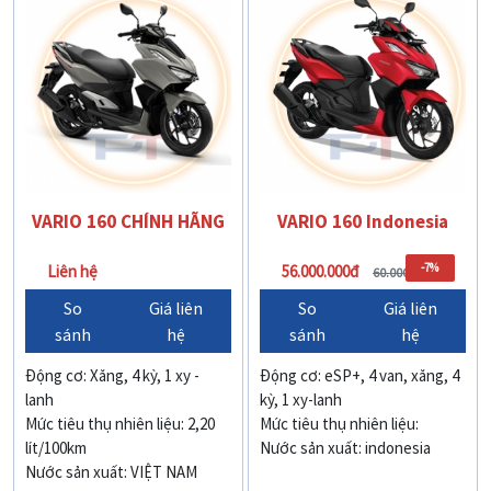
VARIO 160 CHÍNH HÃNG
VARIO 160 Indonesia
-7%
Liên hệ
56.000.000đ
60.000.000đ
So
Giá liên
So
Giá liên
sánh
hệ
sánh
hệ
Động cơ: Xăng, 4 kỳ, 1 xy -
Động cơ: eSP+, 4 van, xăng, 4
lanh
kỳ, 1 xy-lanh
Mức tiêu thụ nhiên liệu: 2,20
Mức tiêu thụ nhiên liệu:
lít/100km
Nước sản xuất: indonesia
Nước sản xuất: VIỆT NAM