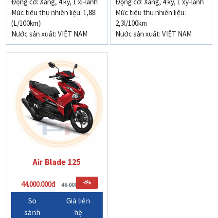
Động cơ: Xăng, 4 kỳ, 1 xi-lanh
Động cơ: Xăng, 4 kỳ, 1 xy-lanh
Mức tiêu thụ nhiên liệu: 1,88
Mức tiêu thụ nhiên liệu:
(L/100km)
2,3l/100km
Nước sản xuất: VIỆT NAM
Nước sản xuất: VIỆT NAM
Air Blade 125
-4%
44.000.000đ
46.000.000đ
So
Giá liên
sánh
hệ