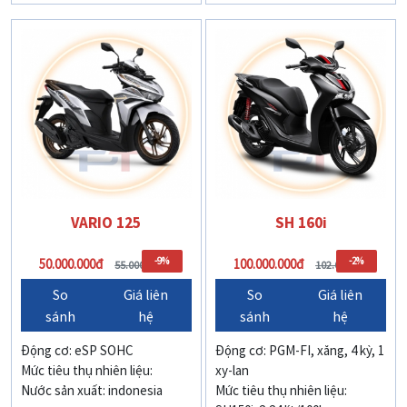
VARIO 125
SH 160i
-9%
-2%
50.000.000đ
100.000.000đ
55.000.000đ
102.000.000đ
So
Giá liên
So
Giá liên
sánh
hệ
sánh
hệ
Động cơ: eSP SOHC
Động cơ: PGM-FI, xăng, 4 kỳ, 1
Mức tiêu thụ nhiên liệu:
xy-lan
Nước sản xuất: indonesia
Mức tiêu thụ nhiên liệu: