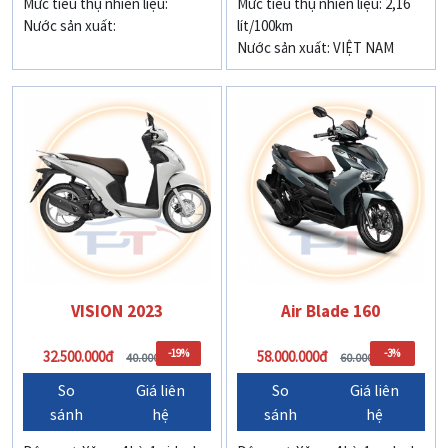
Mức tiêu thụ nhiên liệu:
Mức tiêu thụ nhiên liệu: 2,16
Nước sản xuất:
lít/100km
Nước sản xuất: VIỆT NAM
VISION 2023
Air Blade 160
-19%
-3%
32.500.000đ
58.000.000đ
40.000.000đ
60.000.000đ
So
Giá liên
So
Giá liên
sánh
hệ
sánh
hệ