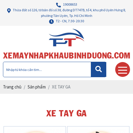
19008653
Thừa đất số 126, tờ bản đồ số 38, đường DT747B, tổ 4, khu phố Uyên Hưng 8,
phường Tân Uyên, Tp. Hồ Chí Minh
T2 - CN, 7:30- 20:30
Trang chủ
Sản phẩm
XE TAY GA
XE TAY GA