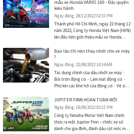
mẫu xe Honda VARIO 160 - Đặc quyền
kiêu hãnh
Ngày đăng: 28/12/2022 02:33 PM
Thành phố Hồ Chí Minh, ngày 22 tháng 12
năm 2022, Công ty Honda Việt Nam (HVN)
lần đầu tiên giới thiệu mẫu xe Honda
VARIO 160 do Honda Việt Nam sản xuất
và phân phối chính hãng tại hệ thống Cửa
Bao lâu thì nên thay nhớt cho xe máy
hàng Bán xe và Dịch vụ do Honda Ủy
?
nhiệm.
Ngày đăng: 22/08/2022 10:34 AM
Tác dụng chính của dầu nhớt xe máy: -
Bôi trơn động cơ. - Làm mát động cơ. -
Phủ kín các khe hở của động cơ. - Vệ sinh
các chi tiết bên trong động cơ. - Chống
gỉ sét.
JUPITER FINN HOÀN TOÀN MỚI
Ngày đăng: 18/08/2022 02:15 PM
Công ty Yamaha Motor Việt Nam chính
thức ra mắt Jupiter Finn – chiếc xe số
dành cho gia đình, đánh dấu cột mốc mới