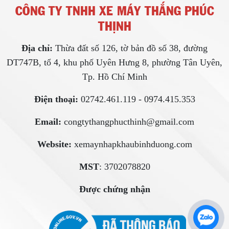
CÔNG TY TNHH XE MÁY THẮNG PHÚC
THỊNH
Địa chỉ:
Thừa đất số 126, tờ bản đồ số 38, đường
DT747B, tổ 4, khu phố Uyên Hưng 8, phường Tân Uyên,
Tp. Hồ Chí Minh
Điện thoại:
02742.461.119 - 0974.415.353
Email:
congtythangphucthinh@gmail.com
Website:
xemaynhapkhaubinhduong.com
MST
: 3702078820
Được chứng nhận