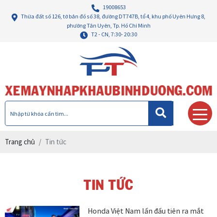
19008653
Thừa đất số 126, tờ bản đồ số 38, đường DT747B, tổ 4, khu phố Uyên Hưng 8,
phường Tân Uyên, Tp. Hồ Chí Minh
T2 - CN, 7:30- 20:30
Trang chủ
Tin tức
TIN TỨC
Honda Việt Nam lần đầu tiên ra mắt