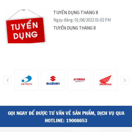
trong phân khúc xe số cao cấp.
TUYỂN DỤNG THÁNG 8
Ngày đăng: 01/08/2022 01:02 PM
TUYỂN DỤNG THÁNG 8
GỌI NGAY ĐỂ ĐƯỢC TƯ VẤN VỀ SẢN PHẨM, DỊCH VỤ QUA
HOTLINE:
19008653