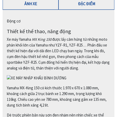
ẢNH XE
ĐẶC ĐIỂM
Động cơ
Thiết kế thể thao, năng động
Xe máy Yamaha
MX King 150
được lấy cảm hứng từ những moto
phân khối lớn của Yamaha như YZF-R1, YZF-R25… Phần đầu xe
thiết kế hiện đại với dải đèn LED chạy ban ngày. Trong khi đó,
cụm đèn hậu thiết kế nhỏ gọn, theo phong cách của mẫu
sportbike YZF-R25. Cụm đồng hồ hiển thị hiện đại, kết hợp dạng
analog và điện tử, thân thiện với người dùng.
Yamaha MX-King 150 có kích thước 1.970 x 670 x 1.080 mm,
khoảng cách giữa 2 trục bánh xe 1.290 mm, trọng lượng khô
116kg. Chiều cao yên xe 780 mm, khoảng sáng gầm xe 135 mm,
dung tích bình xăng 4,2 lít.
Dè trước phiên bản này sơn đen nhám nên nhìn chiếc xe thể