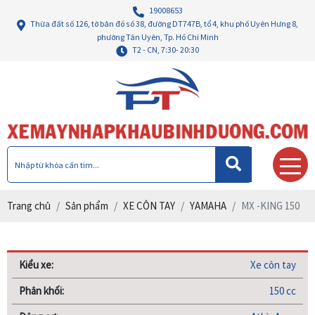
19008653
Thừa đất số 126, tờ bản đồ số 38, đường DT747B, tổ 4, khu phố Uyên Hưng 8,
phường Tân Uyên, Tp. Hồ Chí Minh
T2 - CN, 7:30- 20:30
Trang chủ
Sản phẩm
XE CÔN TAY
YAMAHA
MX -KING 150
Kiểu xe:
Xe côn tay
Phân khối:
150 cc