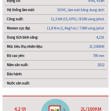
Động cơ:
4 thì, 4 van
Hệ thống làm mát:
SOHC, làm mát bằng dung dịch
Công suất:
11,3 kW (15,4 PS) / 8.500 vòng/phút
Momen cực đại:
13,8 N·m (1,4 kgf·m) / 7.000 vòng/phút
Dung tích bình xăng:
4,2 lít
Mức tiêu thụ nhiên liệu:
2L/100KM
Độ cao yên:
795 mm
Năm sản xuất:
2022
Bảo hành:
Nước sản xuất:
4,2 lít
2L/100KM