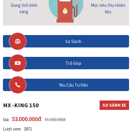
Dung tích bình
Mức tiêu thụ nhiên
xăng
liệu
So Sánh
Trả Góp
Yêu Cầu Tư Vấn
MX -KING 150
SO SÁNH XE
53.000.000đ
Giá:
55.000.000đ
Lượt xem:
3871