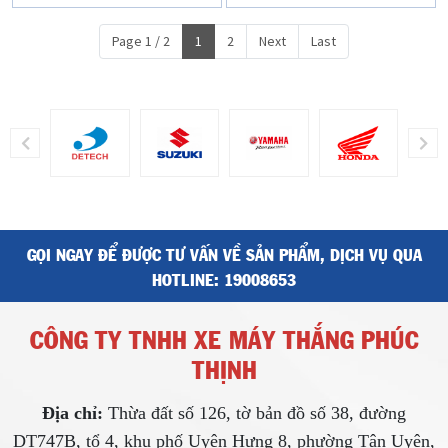
Page 1 / 2
1
2
Next
Last
GỌI NGAY ĐỂ ĐƯỢC TƯ VẤN VỀ SẢN PHẨM, DỊCH VỤ QUA
HOTLINE:
19008653
CÔNG TY TNHH XE MÁY THẮNG PHÚC
THỊNH
Địa chỉ:
Thừa đất số 126, tờ bản đồ số 38, đường
DT747B, tổ 4, khu phố Uyên Hưng 8, phường Tân Uyên,