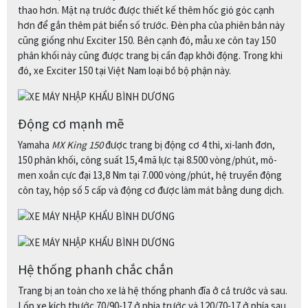
thao hơn. Mặt nạ trước được thiết kế thêm hốc gió góc cạnh
hơn để gắn thêm pát biển số trước. Đèn pha của phiên bản này
cũng giống như Exciter 150. Bên cạnh đó, mẫu xe côn tay 150
phân khối này cũng được trang bị cần đạp khởi động. Trong khi
đó, xe Exciter 150 tại Việt Nam loại bỏ bộ phận này.
Động cơ mạnh mẽ
Yamaha
MX King 150
được trang bị động cơ 4 thì, xi-lanh đơn,
150 phân khối, công suất 15,4 mã lực tại 8.500 vòng/phút, mô-
men xoắn cực đại 13,8 Nm tại 7.000 vòng/phút, hệ truyền động
côn tay, hộp số 5 cấp và động cơ được làm mát bằng dung dịch.
Hệ thống phanh chắc chắn
Trang bị an toàn cho xe là hệ thống phanh đĩa ở cả trước và sau.
Lốp xe kích thước 70/90-17 ở phía trước và 120/70-17 ở phía sau.