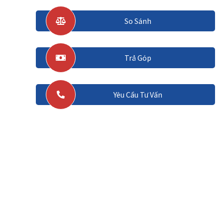
So Sánh
Trả Góp
Yêu Cầu Tư Vấn