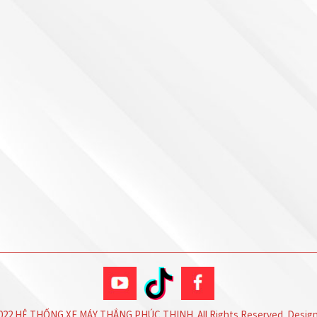
2022 HỆ THỐNG XE MÁY THẮNG PHÚC THỊNH. All Rights Reserved. Desi