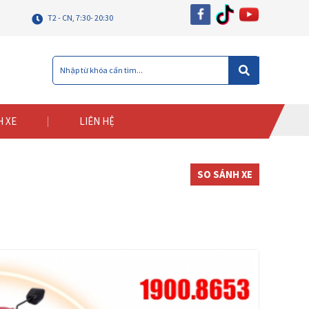
T2 - CN, 7:30- 20:30
H XE
LIÊN HỆ
SO SÁNH XE