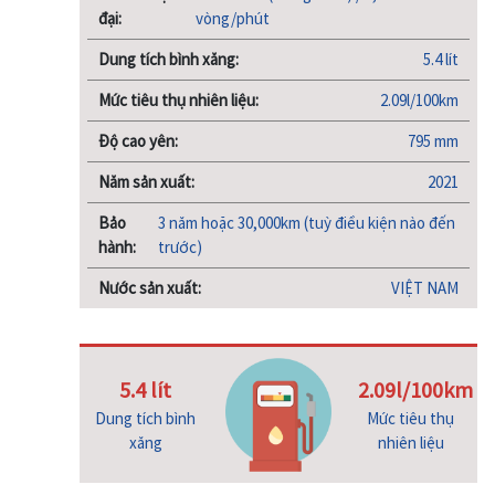
đại:
vòng/phút
Dung tích bình xăng:
5.4 lít
Mức tiêu thụ nhiên liệu:
2.09l/100km
Độ cao yên:
795 mm
Năm sản xuất:
2021
Bảo
3 năm hoặc 30,000km (tuỳ điều kiện nào đến
hành:
trước)
Nước sản xuất:
VIỆT NAM
5.4 lít
2.09l/100km
Dung tích bình
Mức tiêu thụ
xăng
nhiên liệu