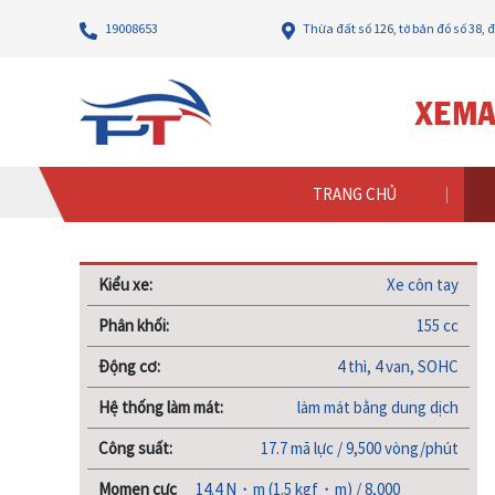
19008653
Thừa đất số 126, tờ bản đồ số 38,
Trang chủ
Sản phẩm
XE CÔN TAY
YAMAHA
EXCI
TRANG CHỦ
Kiểu xe:
Xe côn tay
Phân khối:
155 cc
Động cơ:
4 thì, 4 van, SOHC
Hệ thống làm mát:
làm mát bằng dung dịch
Công suất:
17.7 mã lực / 9,500 vòng/phút
Momen cực
14.4 N・m (1.5 kgf・m) / 8,000