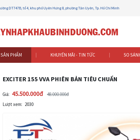
 đường DT747B, tổ 4, khu phố Uyên Hưng 8, phường Tân Uyên, Tp. Hồ Chí Minh
TER 155 VVA PHIÊN BẢN TIÊU CHUẨN
SẢN PHẨM
KHUYẾN MÃI - TIN TỨC
SO SÁN
EXCITER 155 VVA PHIÊN BẢN TIÊU CHUẨN
45.500.000đ
Giá:
48.000.000đ
Lượt xem:
2030