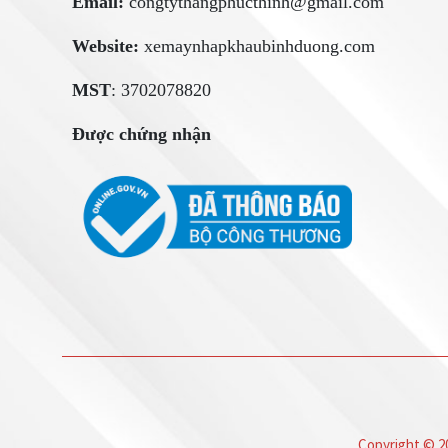
Email:
congtythangphucthinh@gmail.com
Website:
xemaynhapkhaubinhduong.com
MST
: 3702078820
Được chứng nhận
Copyright © 