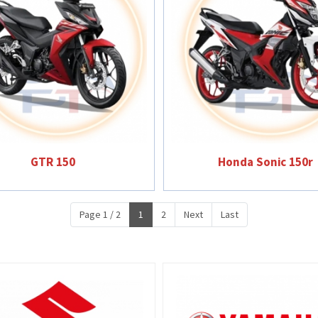
GTR 150
Honda Sonic 150r
Page 1 / 2
1
2
Next
Last