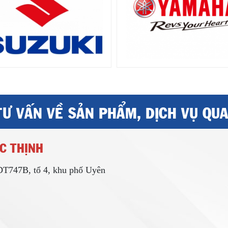
TƯ VẤN VỀ SẢN PHẨM, DỊCH VỤ QU
C THỊNH
 DT747B, tổ 4, khu phố Uyên