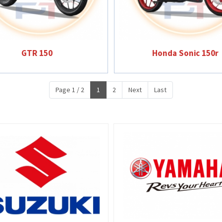
GTR 150
Honda Sonic 150r
Page 1 / 2
1
2
Next
Last