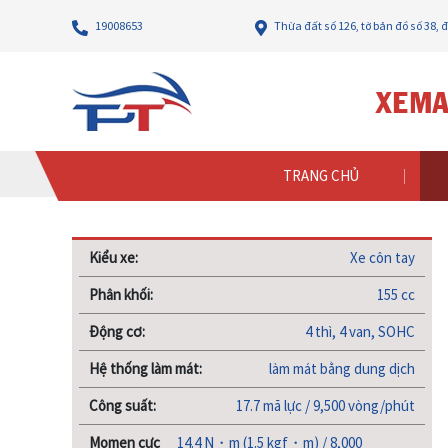
19008653
Thừa đất số 126, tờ bản đồ số 38,
Trang chủ
Sản phẩm
XE CÔN TAY
YAMAHA
EXCI
TRANG CHỦ
Kiểu xe:
Xe côn tay
Phân khối:
155 cc
Động cơ:
4 thì, 4 van, SOHC
Hệ thống làm mát:
làm mát bằng dung dịch
Công suất:
17.7 mã lực / 9,500 vòng/phút
Momen cực
14.4 N・m (1.5 kgf・m) / 8,000