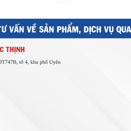
TƯ VẤN VỀ SẢN PHẨM, DỊCH VỤ QU
C THỊNH
 DT747B, tổ 4, khu phố Uyên