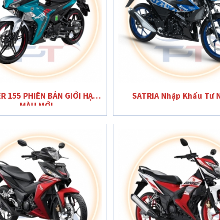
R 155 PHIÊN BẢN GIỚI HẠN
SATRIA Nhập Khẩu Tư 
MÀU MỚI