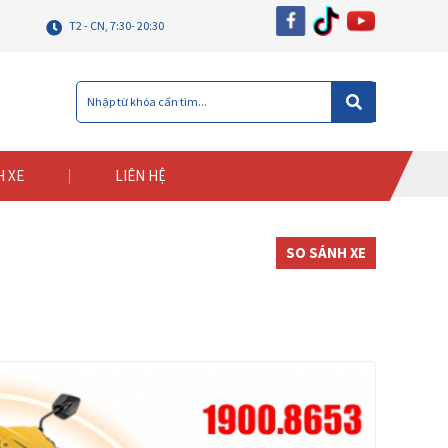
T2 - CN, 7:30- 20:30
H XE
LIÊN HỆ
SO SÁNH XE