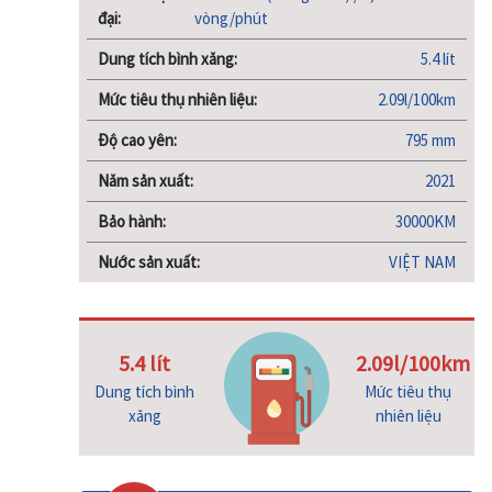
đại:
vòng/phút
Dung tích bình xăng:
5.4 lít
Mức tiêu thụ nhiên liệu:
2.09l/100km
Độ cao yên:
795 mm
Năm sản xuất:
2021
Bảo hành:
30000KM
Nước sản xuất:
VIỆT NAM
5.4 lít
2.09l/100km
Dung tích bình
Mức tiêu thụ
xăng
nhiên liệu