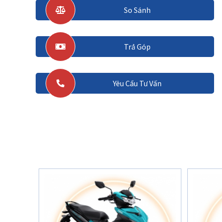
So Sánh
Trả Góp
Yêu Cầu Tư Vấn