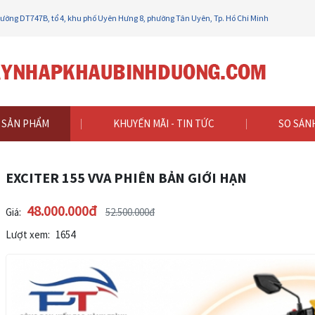
 đường DT747B, tổ 4, khu phố Uyên Hưng 8, phường Tân Uyên, Tp. Hồ Chí Minh
TER 155 VVA PHIÊN BẢN GIỚI HẠN
SẢN PHẨM
KHUYẾN MÃI - TIN TỨC
SO SÁN
EXCITER 155 VVA PHIÊN BẢN GIỚI HẠN
48.000.000đ
Giá:
52.500.000đ
Lượt xem:
1654